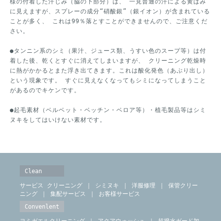
様の付着した汗じみ（脇の下部分）は、 一見普通の汗による黄ばみ
に見えますが、スプレーの成分“硝酸銀”（銀イオン）が含まれている
ことが多く、 これは99％落とすことができませんので、ご注意くだ
さい。
●タンニン系のシミ（果汁、ジュース類、うすい色のスープ等）は付
着した後、乾くとすぐに消えてしまいますが、 クリーニング乾燥時
に熱がかかるとまた浮き出てきます。これは酸化発色（あぶり出し）
という現象です。 すぐに見えなくなってもシミになってしまうこと
があるのでキケンです。
●起毛素材（ベルベット・ベッチン・ベロア等）・植毛製品等はシミ
ヌキをしてはいけない素材です。
Clean
サービス クリーニング
｜
シミヌキ
｜
洋服修理
｜
保管クリー
ニング
｜
集配サービス
｜
お客様サービス
Convenlent